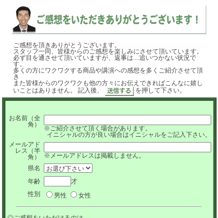
ご感想を頂きありがとうございます。
スタッフ一同、皆様からのご感想を楽しみにさせて頂いています。
必ず目を通させて頂いていますが、返事は....追いつかない状況で
す。
多くの方にワクワクする商品や講演への感想を多くご紹介させて頂
き
また皆様からのワクワクも他の方々にお伝えできればこんなに嬉し
いことはありません。 記入後、
を押して下さい。
お名前（全
角）
※ご紹介させて頂く場合があります。
イニシャルの方が良い場合はイニシャルをご記入下さい。
メールアド
レス（半
※メールアドレスは掲載しません。
角）
県名
年齢
才
性別
男性
女性
◎ご感想をいただけるのは...