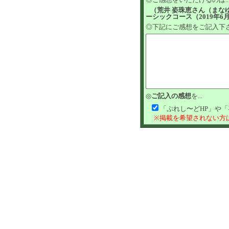
（荒井 姿珠恵さん（まな
ーシックコース（2019年6
◎下記にご感想をご記入下
◎
ご記入の感想
を...
「ぷれし〜どHP」や
※掲載を希望されない方