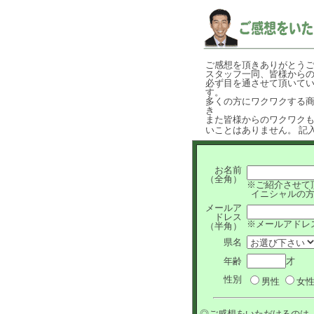
ご感想を頂きありがとう
スタッフ一同、皆様から
必ず目を通させて頂いていま
す。
多くの方にワクワクする
き
また皆様からのワクワク
いことはありません。 記
お名前
（全角）
※ご紹介させて
イニシャルの方
メールア
ドレス
※メールアドレ
（半角）
県名
年齢
才
性別
男性
女
◎ご感想をいただけるのは..