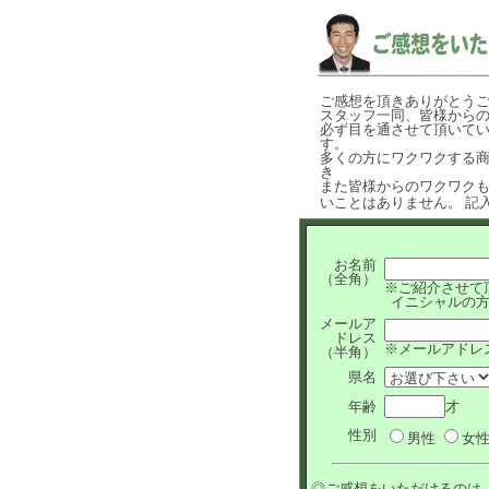
ご感想を頂きありがとう
スタッフ一同、皆様から
必ず目を通させて頂いていま
す。
多くの方にワクワクする
き
また皆様からのワクワク
いことはありません。 記
お名前
（全角）
※ご紹介させて
イニシャルの方
メールア
ドレス
※メールアドレ
（半角）
県名
年齢
才
性別
男性
女
◎ご感想をいただけるのは..