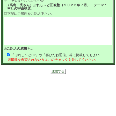
（高島 亮さん）ぷれし～ど正観塾（２０２５年７月） テーマ：
「幸せの宇宙構造」
◎下記にご感想をご記入下さい。
◎
ご記入の感想
を...
「ぷれし〜どHP」や「喜びだね通信」等に掲載してもよい
※掲載を希望されない方はこのチェックを外してください。