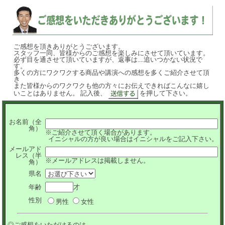
ご感想を頂きありがとうございます。
スタッフ一同、皆様からのご感想を楽しみにさせて頂いています。
必ず目を通させて頂いていますが、返事は....追いつかない状況で
す。
多くの方にワクワクする商品や講演への感想を多くご紹介させて頂
き
また皆様からのワクワクも他の方々にお伝えできればこんなに嬉し
いことはありません。 記入後、
を押して下さい。
お名前（全
角）
※ご紹介させて頂く場合があります。
イニシャルの方が良い場合はイニシャルをご記入下さい。
メールアド
レス（半
※メールアドレスは掲載しません。
角）
県名
年齢
才
性別
男性
女性
◎ご感想をいただけるのは...