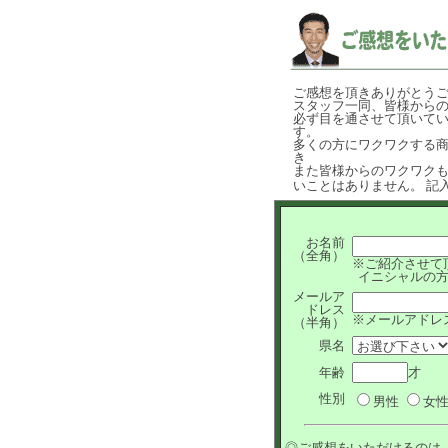
ご感想を頂きありがとう
スタッフ一同、皆様から
必ず目を通させて頂いていま
す。
多くの方にワクワクする
き
また皆様からのワクワク
いことはありません。 記
お名前
（全角）
※ご紹介させて
イニシャルの方
メールア
ドレス
※メールアドレ
（半角）
県名
年齢
才
性別
男性
女
◎ご感想をいただけるのは..