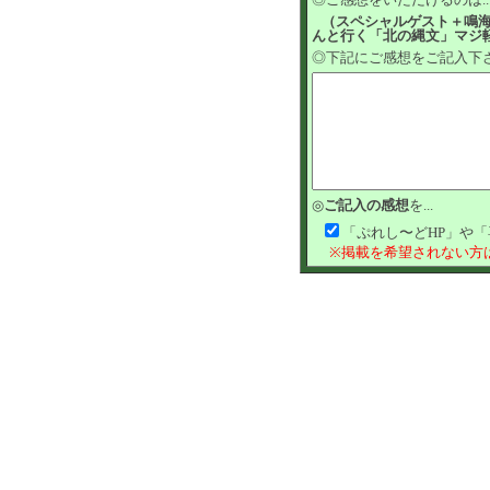
（スペシャルゲスト＋鳴海
んと行く「北の縄文」マジ
◎下記にご感想をご記入下
◎
ご記入の感想
を...
「ぷれし〜どHP」や
※掲載を希望されない方