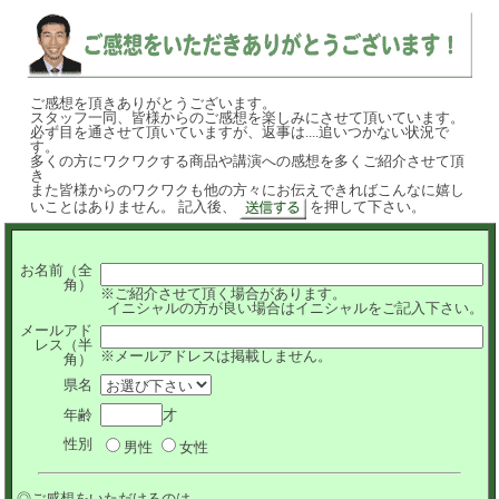
ご感想を頂きありがとうございます。
スタッフ一同、皆様からのご感想を楽しみにさせて頂いています。
必ず目を通させて頂いていますが、返事は....追いつかない状況で
す。
多くの方にワクワクする商品や講演への感想を多くご紹介させて頂
き
また皆様からのワクワクも他の方々にお伝えできればこんなに嬉し
いことはありません。 記入後、
を押して下さい。
お名前（全
角）
※ご紹介させて頂く場合があります。
イニシャルの方が良い場合はイニシャルをご記入下さい。
メールアド
レス（半
※メールアドレスは掲載しません。
角）
県名
年齢
才
性別
男性
女性
◎ご感想をいただけるのは...