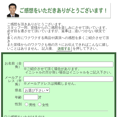
ご感想を頂きありがとうございます。
スタッフ一同、皆様からのご感想を楽しみにさせて頂いています。
必ず目を通させて頂いていますが、返事は....追いつかない状況で
す。
多くの方にワクワクする商品や講演への感想を多くご紹介させて頂
き
また皆様からのワクワクも他の方々にお伝えできればこんなに嬉し
いことはありません。 記入後、
を押して下さい。
お名前（全
角）
※ご紹介させて頂く場合があります。
イニシャルの方が良い場合はイニシャルをご記入下さい。
メールアド
レス（半
※メールアドレスは掲載しません。
角）
県名
年齢
才
性別
男性
女性
◎ご感想をいただけるのは...