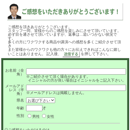
ご感想を頂きありがとうございます。
スタッフ一同、皆様からのご感想を楽しみにさせて頂いています。
必ず目を通させて頂いていますが、返事は....追いつかない状況で
す。
多くの方にワクワクする商品や講演への感想を多くご紹介させて頂
き
また皆様からのワクワクも他の方々にお伝えできればこんなに嬉し
いことはありません。 記入後、
を押して下さい。
お名前（全
角）
※ご紹介させて頂く場合があります。
イニシャルの方が良い場合はイニシャルをご記入下さい。
メールアド
レス（半
※メールアドレスは掲載しません。
角）
県名
年齢
才
性別
男性
女性
◎ご感想をいただけるのは...