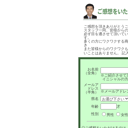
ご感想を頂きありがとう
スタッフ一同、皆様から
必ず目を通させて頂いていま
す。
多くの方にワクワクする
き
また皆様からのワクワク
いことはありません。 記
お名前
（全角）
※ご紹介させて
イニシャルの方
メールア
ドレス
※メールアドレ
（半角）
県名
年齢
才
性別
男性
女
◎ご感想をいただけるのは..