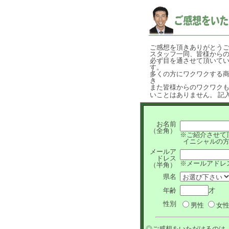
ご感想を頂きありがとう
スタッフ一同、皆様から
必ず目を通させて頂いていま
す。
多くの方にワクワクする
き
また皆様からのワクワク
いことはありません。 記
お名前
（全角）
※ご紹介させて
イニシャルの方
メールア
ドレス
※メールアドレ
（半角）
県名
年齢
才
性別
男性
女
◎ご感想をいただけるのは..