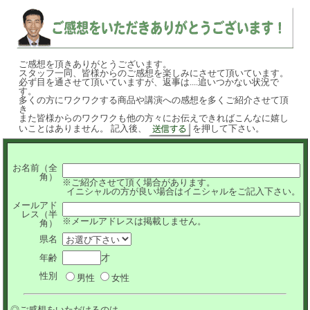
ご感想を頂きありがとうございます。
スタッフ一同、皆様からのご感想を楽しみにさせて頂いています。
必ず目を通させて頂いていますが、返事は....追いつかない状況で
す。
多くの方にワクワクする商品や講演への感想を多くご紹介させて頂
き
また皆様からのワクワクも他の方々にお伝えできればこんなに嬉し
いことはありません。 記入後、
を押して下さい。
お名前（全
角）
※ご紹介させて頂く場合があります。
イニシャルの方が良い場合はイニシャルをご記入下さい。
メールアド
レス（半
※メールアドレスは掲載しません。
角）
県名
年齢
才
性別
男性
女性
◎ご感想をいただけるのは...