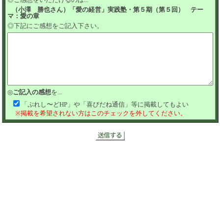
（小澤 勝也さん）「愛の経営」実践塾・第５期（第５回） テー
マ：愛の章
◎下記にご感想をご記入下さい。
◎
ご記入の感想
を...
「ぷれし〜どHP」や「喜びだね通信」等に掲載してもよい
※掲載を希望されない方はこのチェックを外してください。