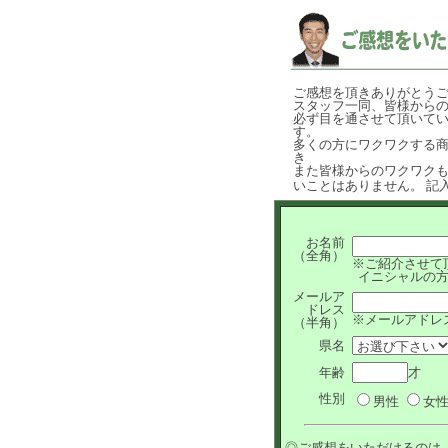
ご感想を頂きありがとう
スタッフ一同、皆様から
必ず目を通させて頂いていま
す。
多くの方にワクワクする
き
また皆様からのワクワク
いことはありません。 記
お名前
（全角）
※ご紹介させて
イニシャルの方
メールア
ドレス
※メールアドレ
（半角）
県名
年齢
才
性別
男性
女
◎ご感想をいただけるのは..