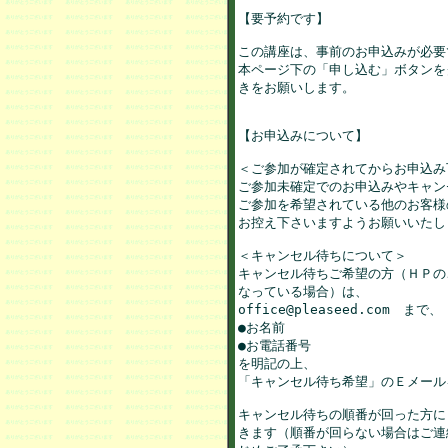
【要予約です】

この講座は、事前のお申込みが必要で
本ページ下の「申し込む」ボタンを
きをお願いします。

【お申込みについて】

＜ご参加が確定されてからお申込み下
ご参加未確定でのお申込みやキャンセ
ご参加を希望されている他のお客様
お控え下さいますようお願いいたします
＜キャンセル待ちについて＞		

キャンセル待ちご希望の方（ＨＰの
なっている場合）は、

office@pleaseed.com　まで、

●お名前

●お電話番号

を明記の上、

「キャンセル待ち希望」のＥメール
キャンセル待ちの順番が回った方に
きます（順番が回らない場合はご連