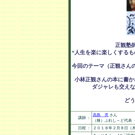
正観塾
“人生を楽に楽しくするも
今回のテーマ（正観さん
小林正観さんの本に書か
ダジャレも交えな
どう
高島 亮
さん
講師 ：
（株）ぷれし～ど代表 
日程 ：
２０１８年２月８日（