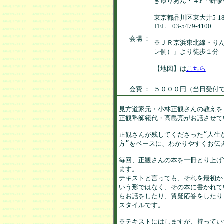
きゅりあん・４F「研修
東京都品川区東大井5-18
TEL 03-5479-4100
会場 ：
※ＪＲ京浜東北線・りん
レ側）」より徒歩１分
【地図】は
こちら
会費 ：
５０００円（当日受付
見方道家元・小林正観さんの教えを、
正観塾師範代・高島亮がお話させて
正観さんが残してくださった“人生が
方”をベースに、わかりやすくお伝え
毎回、正観さんの本を一冊とり上げ
ます。

テキストと言っても、それを最初か
いう形ではなく、その本に書かれて
らお話をしたり、質疑応答をしたり
スタイルです。

※テキストにはしますが、持ってい