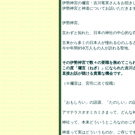
伊勢神宮の禰宜・吉川竜実さんをお招きし
伊勢神宮と神道についてお話いただきます
伊勢神宮。

言わずと知れた、日本の神社の中心的な存
古来から多くの日本人が憧れる心のふるさ
今や年間850万人もの人が訪れる聖地。

その伊勢神宮で数々の要職を務めてこられ
この度「禰宜（ねぎ）」になられた吉川さ
直接お話が聴ける貴重な機会です。
（※禰宜は、宮司に次ぐ役職）

「おもしろい」の語源、「たのしい」の語
アマテラスオオミカミさまって、どんな神
神社って、本来どういうところなのかご存
神道って実はどういうものか、ご存じです