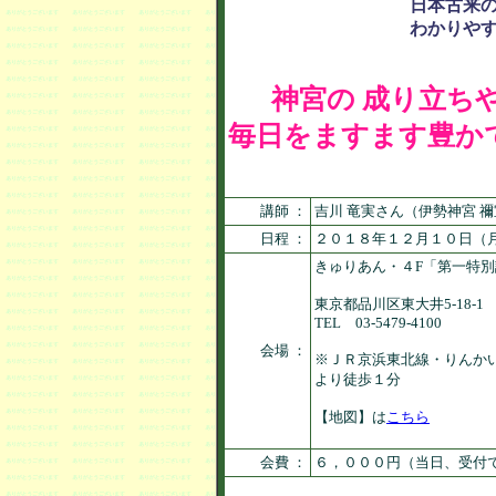
日本古来
わかりや
神宮の 成り立ち
毎日をますます豊か
講師 ：
吉川 竜実さん（伊勢神宮 
日程 ：
２０１８年１２月１０日（
きゅりあん・４F「第一特
東京都品川区東大井5-18-1
TEL 03-5479-4100
会場 ：
※ＪＲ京浜東北線・りんか
より徒歩１分
【地図】は
こちら
会費 ：
６，０００円（当日、受付