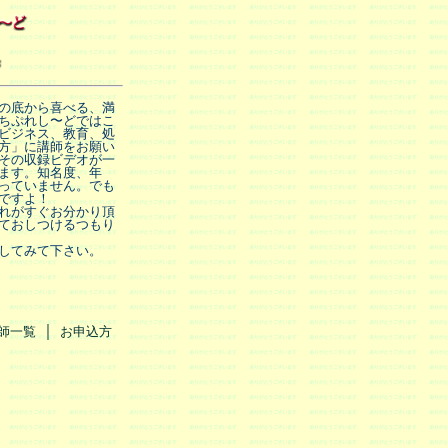
の底から喜べる、満
ちぷれし〜どではこ
ビジネス、教育、処
方」に講師をお願い
その収録ビデオが一
ます。知名度、年
っていません。でも
ですよ！
れがすぐお分かり頂
ておしつけるつもり
してみて下さい。
｜
師一覧
お申込方