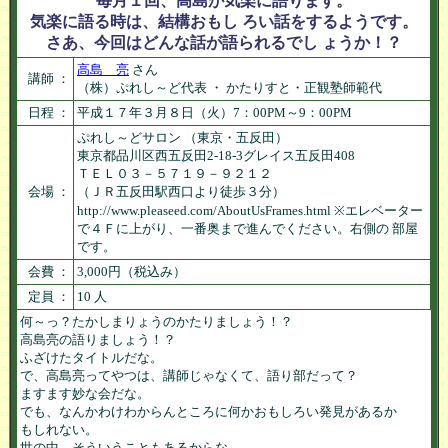
毎月１回、高島が気楽に語ります。
気楽に語る時は、結構おもし ろい話をするようです。
さあ、今回はどんな話が語られるでし ょうか！？
高島 亮
さん
講師 ：
（株）ぷれし～ど代表 ・ かたりすと・正観塾師範代
日程 ：
平成１７年３月８日（火）7：00PM～9：00PM
ぷれし～どサロン （東京・五反田）
東京都品川区西五反田2-18-3グレイス五反田408
ＴＥＬ０３－５７１９－９２１２
会場 ：
（ＪＲ五反田駅西口より徒歩３分）
http://www.pleaseed.com/AboutUsFrames.html ※エレベーター
で４Ｆに上がり、一番奥まで進んでください。右側の 部屋
です。
会費 ：
3,000円（税込み）
定員 ：
10 人
何～っ？たかしまりょうのかたりましょう！？

高島亮の語りましょう！？

ふざけたタイトルだな。

で、高島亮ってやつは、講師じゃなくて、語り部だって？

ますます妙な会だな。

でも、なんかわけわからんところに何かおもしろい発見があるか

もしれない。

世の中、そういうこともあるからな。
