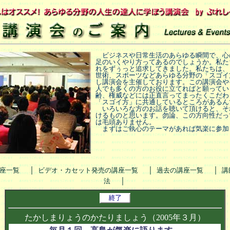
ビジネスや日常生活のあらゆる瞬間で、心
足のいくやり方ってあるのでしょうか。私た
れをずぅっと追求してきました。私たちは、
世術、スポーツなどあらゆる分野の「スゴイ
し講演会を主催しております。この講演会や
人でも多くの方のお役に立てればと願ってい
齢、権威などには正直言ってまったくこだわ
「スゴイ方」に共通しているところがあるん
いろいろな方のお話を聴いて頂けると、そ
けるものと思います。勿論、この方向性だっ
は毛頭ありません。
まずはご執心のテーマがあれば気楽に参加
｜
｜
｜
座一覧
ビデオ・カセット発売の講座一覧
過去の講座一覧
講
｜
法
たかしまりょうのかたりましょう（2005年３月）