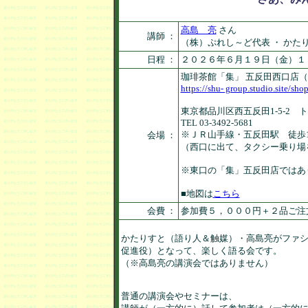
高島 亮
さん
講師 ：
（株）ぷれし～ど代表 ・ かた
日程 ：
２０２６年６月１９日（金）１
珈琲茶館「集」 五反田西口店
https://shu- group.studio.site/sh
東京都品川区西五反田1-5-2 
TEL 03-3492-5681
※ＪＲ山手線・五反田駅 徒歩
会場 ：
（西口に出て、タクシー乗り場
※東口の「集」五反田店ではあ
■地図は
こちら
会費 ：
参加費５，０００円＋２品ご注
かたりすと（語り人＆触媒）・高島亮がファシ
促進役）となって、楽しく語る会です。

（※高島亮の講演会ではありません）

普通の講演会やセミナーは、
