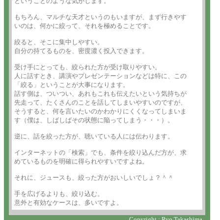
ということのような気がします。

もちろん、マルチな天才というのもいますが、まず行きやす

いのは、何かに絞って、それを極めることです。

絞ると、そこに集中しやすい。

自分の持てるものを、密度濃く投入できます。

受け手にとっても、絞られた方が受け取りやすい。

人に話すとき、講演やプレゼンテーションなどは特に、この

「絞る」ということが大事になります。

話す側は、ついつい、あれもこれも伝えたいという気持ちが

先走って、たくさんのことを話してしまいやすいのですが、

そうすると、何を言いたいのかわかりにくくなってしまいま

す（僕は、しばしばその状態に陥ってしまう・・・）。

逆に、話を絞った方が、聴いている人には伝わります。

インターネットの「検索」でも、条件を絞り込んだ方が、求

めているものを明確に得られやすいですよね。

それに、ジュースも、絞った方がおいしいでしょ？＾＾

手を広げるよりも、絞り込む。

意外と有効なケースは、多いですよ。
Copyright : Ryo Takashima