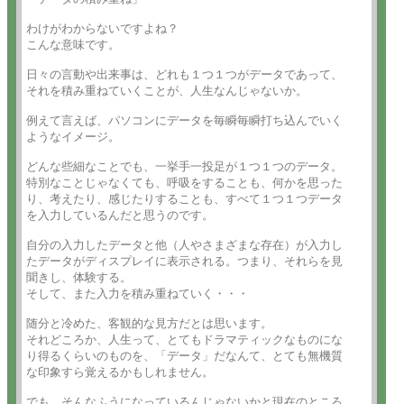
わけがわからないですよね？

こんな意味です。

日々の言動や出来事は、どれも１つ１つがデータであって、

それを積み重ねていくことが、人生なんじゃないか。

例えて言えば、パソコンにデータを毎瞬毎瞬打ち込んでいく

ようなイメージ。

どんな些細なことでも、一挙手一投足が１つ１つのデータ。

特別なことじゃなくても、呼吸をすることも、何かを思った

り、考えたり、感じたりすることも、すべて１つ１つデータ

を入力しているんだと思うのです。

自分の入力したデータと他（人やさまざまな存在）が入力し

たデータがディスプレイに表示される。つまり、それらを見

聞きし、体験する。

そして、また入力を積み重ねていく・・・

随分と冷めた、客観的な見方だとは思います。

それどころか、人生って、とてもドラマティックなものにな

り得るくらいのものを、「データ」だなんて、とても無機質

な印象すら覚えるかもしれません。

でも、そんなふうになっているんじゃないかと現在のところ
