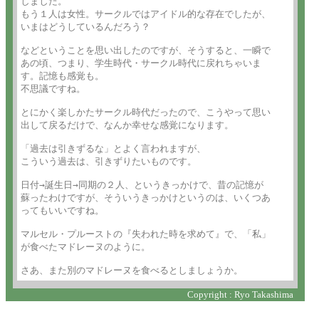
しました。

もう１人は女性。サークルではアイドル的な存在でしたが、

いまはどうしているんだろう？

などということを思い出したのですが、そうすると、一瞬で

あの頃、つまり、学生時代・サークル時代に戻れちゃいま

す。記憶も感覚も。

不思議ですね。

とにかく楽しかたサークル時代だったので、こうやって思い

出して戻るだけで、なんか幸せな感覚になります。

「過去は引きずるな」とよく言われますが、

こういう過去は、引きずりたいものです。

日付→誕生日→同期の２人、というきっかけで、昔の記憶が

蘇ったわけですが、そういうきっかけというのは、いくつあ

ってもいいですね。

マルセル・プルーストの『失われた時を求めて』で、「私」

が食べたマドレーヌのように。

さあ、また別のマドレーヌを食べるとしましょうか。
Copyright : Ryo Takashima