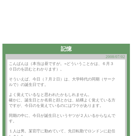
記憶
2008/07/02
こんばんは（本当は昼ですが。→どういうことかは、６月３

０日のを読むとわかります）。

そういえば、今日（７月２日）は、大学時代の同期（サーク

ルで）の誕生日です。

よく覚えているなと思われたかもしれません。

確かに、誕生日とか名前と顔とかは、結構よく覚えている方

ですが、今日のを覚えているのにはワケがあります。

同期の中に、今日が誕生日というヤツが２人いるからなんで

す。

１人は男。某官庁に勤めていて、先日転勤でロンドンに赴任
