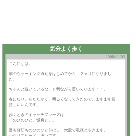
気分よく歩く
2008/04/03
こんにちは。

朝のウォーキング通勤をはじめてから、２ヵ月になりまし

た。

ちゃんと続いているな、と我ながら驚いています＾＾。

春になり、あたたかく、明るくなってきたので、ますます気

持ちいいんです。

歩くときのキャッチフレーズは、

「のびのびと、颯爽と」。

足も背筋ものびのびと伸ばし、大股で颯爽と歩きます。

かなりスピードも速いですよ。
