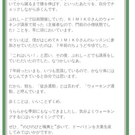
いてから蹴るまで膝を伸ばす、といったあたりを、自分でチ

ェックしながら歩くんです。

ぷれし～どで以前開催していた、ＫＩＭＩＫＯさんのウォー

キング講座で習った（主催者なので、門前の小僧状態でし

た）ことを、常に頭においています。

そういえば、僕がはじめてＫＩＭＩＫＯさんのレッスンに参

加させていただいたのは、７年前のちょうど今頃でした。

「これはいい！」と思い、その後、ぷれし～どでも講座をし

ていただいたのでした。なつかしいなあ。

７年経ったいまも、いつも意識しているので、かなり体には

なじんできていると自分では思います。

だから、朝も、「徒歩通勤」とは言わず、「ウォーキング通

勤」と呼んでいます。

歩くことは、いいことずくめ。

うららかな季節にもなってきましたし、気分よくウォーキン

グするにはいいタイミングです。

ぜひ、“のびのびと颯爽と”歩いて、ドーパミンを大量生産
