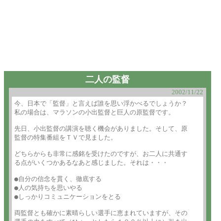
二人の監督
2002/11/22
今、日本で「監督」と言えば誰を思い浮かべるでしょうか？

私の場合は、マラソンの小出監督と巨人の原監督です。

先日、小出監督の講演を聴く機会がありました。そして、原

監督の特集番組をＴＶで見ました。

どちらからも非常に感銘を受けたのですが、お二人に共通す

る点がいくつかあるなあと感じました。それは・・・

●自分の信念を貫く、徹底する

●人の気持ちを思いやる

●しっかりコミュニケーションをとる

両監督とも確かに素晴らしい選手に恵まれていますが、その
