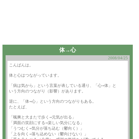
体→心
2008/04/25
こんばんは。

体と心はつながっています。

「病は気から」という言葉が表している通り、「心→体」と

いう方向のつながり（影響）があります。

逆に、「体→心」という方向のつながりもある。

たとえば、

「颯爽と大またで歩く→元気が出る」

「満面の笑顔にする→楽しい気分になる」

「うつむく→気分が落ち込む（鬱向く）」

「上を向く→落ち込めない（鬱向けない）」
